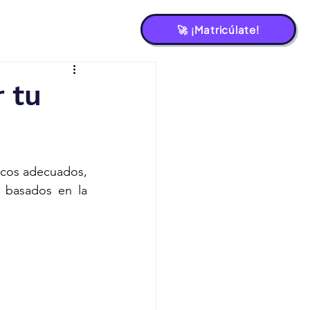
🚀 ¡Matricúlate!
r tu
ucos adecuados, 
 basados en la 