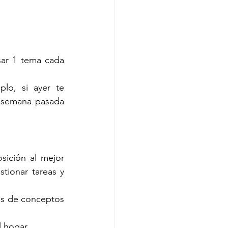
sar 1 tema cada 
o, si ayer te 
 semana pasada 
sición al mejor 
tionar tareas y 
os de conceptos 
l hogar.