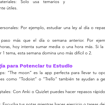
ateriales: Solo usa temarios y 
te útiles.
ersonales: Por ejemplo, estudiar una ley al día o repa
 paso más que el día o semana anterior. Por ejempl
horas, hoy intenta sumar media o una hora más. Si la
r 1 tema, esta semana domina uno más difícil o 2.
ía para Potenciar tu Estudio
pps: ”The moon” es la app perfecta para llevar tu opo
ones como “Todoist” o “Trello” también te ayudan a ges
igitales: Con Anki o Quizlet puedes hacer repasos rápid
 Escucha tus notas mientras haces ejercicio o tareas de