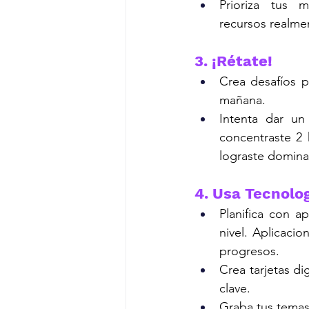
Prioriza tus m
recursos realmen
3. ¡Rétate!
Crea desafíos p
mañana.
Intenta dar un
concentraste 2 
lograste domina
4. Usa Tecnolog
Planifica con a
nivel. Aplicaci
progresos.
Crea tarjetas d
clave.
Graba tus temas: