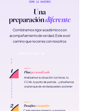
CÓMO LO HACEMOS
Una
preparación
diferente
Combinamos rigor académico con
acompañamiento de verdad. Este es el
camino que recorres con nosotros
EMPIEZAS AQUÍ 🎒
PASO 01
1
Plan
personalizado
Analizamos tu situación: tus horas, tu
CCAA, tu punto de partida... y diseñamos
un plan que de verdad puedes sostener
PASO 02
2
Desafíos
semanales
Cada semana: temario, supuestos