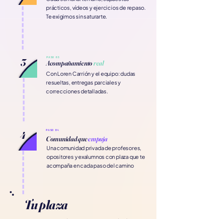
prácticos, vídeos y ejercicios de repaso.
Te exigimos sin saturarte.
PASO 03
3
Acompañamiento
real
Con Loren Carrión y el equipo: dudas
resueltas, entregas parciales y
correcciones detalladas.
PASO 04
4
Comunidad que
empuja
Una comunidad privada de profesores,
opositores y exalumnos con plaza que te
acompaña en cada paso del camino
Tu plaza