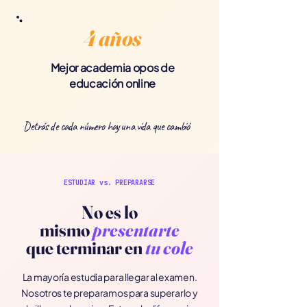
4 años
Mejor academia opos de
educación online
Detrás de cada número hay una vida que cambió
ESTUDIAR vs. PREPARARSE
No es lo
mismo
presentarte
que
terminar en
tu cole
La mayoría estudia para llegar al examen.
Nosotros te preparamos para superarlo y