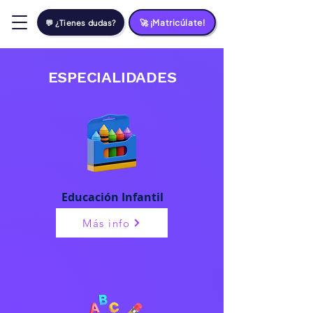
🚀 ¡Matricúlate!
💬 ¿Tienes dudas?
ESPECIALIDADES
Educación Infantil
Más info