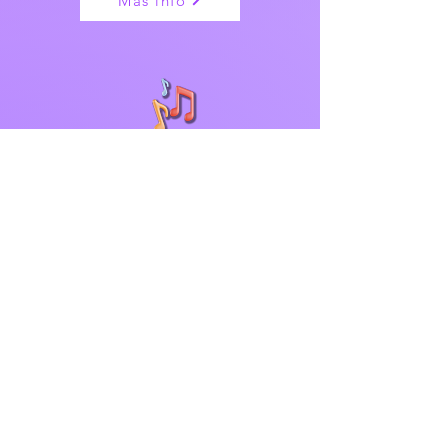
Más info
Música
Primaria
Más info